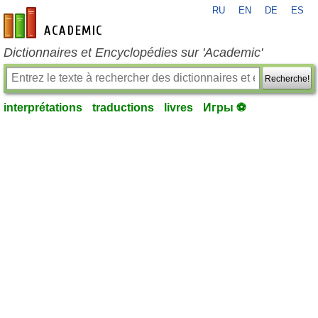
RU
EN
DE
ES
fr-academic.com
Dictionnaires et Encyclopédies sur 'Academic'
Recherche!
interprétations
traductions
livres
Игры ⚽